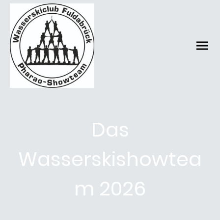
Das
Wasserskishowtea
m 2026